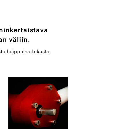
ninkertaistava
n väliin.
ista huippulaadukasta