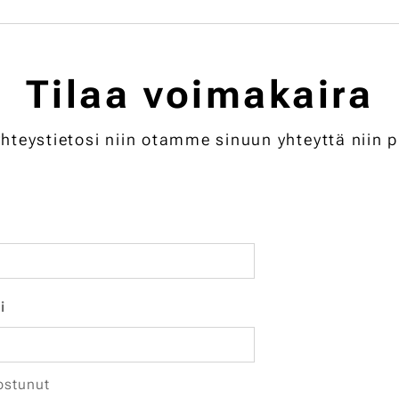
Tilaa voimakaira
 yhteystietosi niin otamme sinuun yhteyttä niin 
i
ostunut