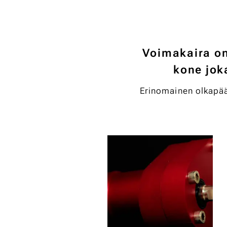
Voimakaira on
kone jok
Erinomainen olkapääv