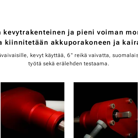
 kevytrakenteinen ja pieni voiman mo
a kiinnitetään akkuporakoneen ja kaira
aivaisille, kevyt käyttää, 6" reikä vaivatta, suomala
työtä sekä erälehden testaama.